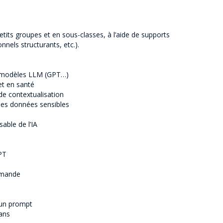
petits groupes et en sous-classes, à l’aide de supports
nnels structurants, etc.).
es modèles LLM (GPT…)
et en santé
 de contextualisation
 des données sensibles
able de l’IA
GPT
emande
d’un prompt
 ans