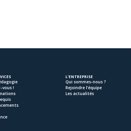
VICES
L’ENTREPRISE
édagogie
Qui sommes-nous ?
-vous !
Rejoindre l’équipe
mations
Les actualités
equis
ancements
ance