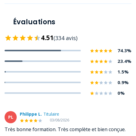
- Le déroulé du test
- Analyse et résultat des tests de dépistage
Rendez-vous avec l'experte
Évaluations
4.51
(334 avis)
74.3%
23.4%
1.5%
0.9%
0%
Philippe L.
Titulaire
PL
03/08/2026
Très bonne formation. Très complète et bien conçue.